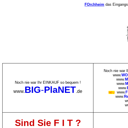
FOrchheim
das Eingangs
Noch nie war
www.
WO
www.
M
Noch nie war Ihr EINKAUF so bequem !
www.
M
BIG
-
PlaNET
www.
www.
.de
www.
F
NEU
www.
Re
w
w
Sind Sie F I T ?