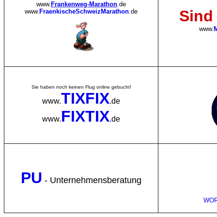
www.
Frankenweg-Marathon
.de
Sind 
www.
FraenkischeSchweizMarathon
.de
www.
M
Sie haben noch keinen Flug online gebucht!
TIX
FIX
www.
.de
FIX
TIX
www.
.de
PU
- Unternehmensberatung
WOR